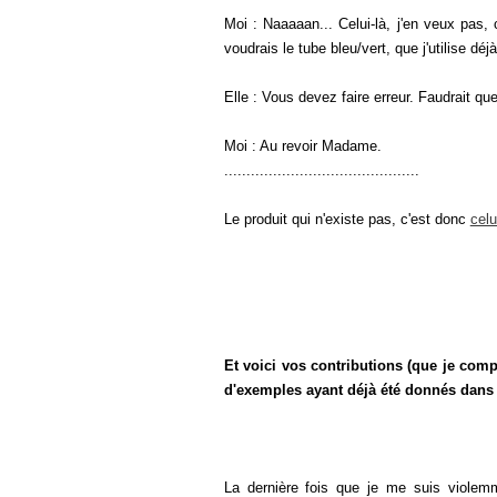
Moi : Naaaaan... Celui-là, j'en veux pas, 
voudrais le tube bleu/vert, que j'utilise déjà
Elle : Vous devez faire erreur. Faudrait qu
Moi : Au revoir Madame.
..............................
..............
Le produit qui n'existe pas, c'est donc
celu
Et voici vos contributions (que je comp
d'exemples ayant déjà été donnés dans l'
La dernière fois que je me suis violemme