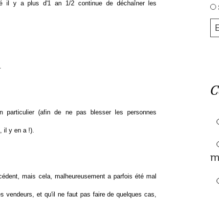
é il y a plus d'1 an 1/2 continue de déchaîner les
.
C
particulier (afin de ne pas blesser les personnes
il y en a !).
m
écédent, mais cela, malheureusement a parfois été mal
 vendeurs, et qu'il ne faut pas faire de quelques cas,