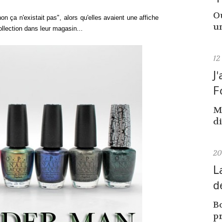
Ou
 ça n'existait pas", alors qu'elles avaient une affiche
un
ollection dans leur magasin...
12
J
F
M
di
2
L
d
Bo
pr