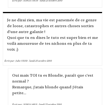
Écrit par :
SONIA
13h38
-
lundi 25
octobre 2010
Je ne dirai rien, ma vie est parsemée de ce genre
de loose, catastrophes et autres choses sorties
d'une autre galaxie !
Quoi que tu en dises le tuto est super bien et me
voilà amoureuse de tes nichons en plus de ta
voix ;)
Écrit par :
Jube
13h50
-
lundi 25
octobre 2010
Oui mais TOI tu es Blondie, paraît que c'est
normal ?
Remarque, j'atais blonde quand j'étais
petite...
Écrit par :
SONIA
14h21
-
lundi 25
octobre 2010