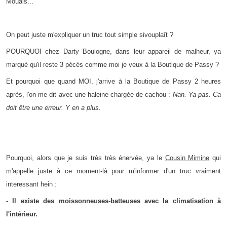
Mouais...
On peut juste m'expliquer un truc tout simple sivouplaît ?
POURQUOI chez Darty Boulogne, dans leur appareil de malheur, ya
marqué qu'il reste 3 pécés comme moi je veux à la Boutique de Passy ?
Et pourquoi que quand MOI, j'arrive à la Boutique de Passy 2 heures
après, l'on me dit avec une haleine chargée de cachou :
Nan. Ya pas. Ca
doit être une erreur. Y en a plus.
Pourquoi, alors que je suis très très énervée, ya le
Cousin Mimine
qui
m'appelle juste à ce moment-là pour m'informer d'un truc vraiment
interessant hein :
- Il existe des moissonneuses-batteuses avec la climatisation à
l'intérieur.