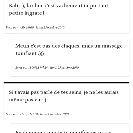
Bali ;-), la clim' c'est vachement important,
petite ingrate !
Écrit par :
Alix
14h19
-
lundi 25
octobre 2010
Meuh c'est pas des claques, mais un massage
tonifiant :)))
Écrit par :
SONIA
14h24
-
lundi 25
octobre 2010
Si t'avais pas parlé de tes seins, je ne les aurais
même pas vu :-)
Écrit par :
4largo
14h20
-
lundi 25
octobre 2010
Evidemment que tu te manifestes sur ce