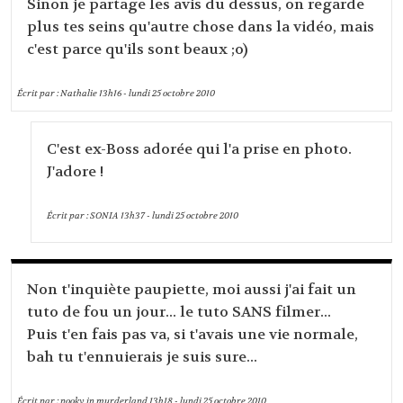
Sinon je partage les avis du dessus, on regarde
plus tes seins qu'autre chose dans la vidéo, mais
c'est parce qu'ils sont beaux ;o)
Écrit par :
Nathalie
13h16
-
lundi 25
octobre 2010
C'est ex-Boss adorée qui l'a prise en photo.
J'adore !
Écrit par :
SONIA
13h37
-
lundi 25
octobre 2010
Non t'inquiète paupiette, moi aussi j'ai fait un
tuto de fou un jour... le tuto SANS filmer...
Puis t'en fais pas va, si t'avais une vie normale,
bah tu t'ennuierais je suis sure...
Écrit par :
pooky in murderland
13h18
-
lundi 25
octobre 2010