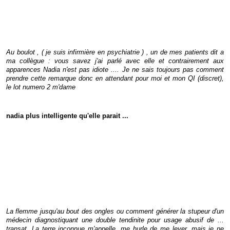
Au boulot , ( je suis infirmière en psychiatrie ) , un de mes patients dit a
ma collègue : vous savez j'ai parlé avec elle et contrairement aux
apparences Nadia n'est pas idiote .... Je ne sais toujours pas comment
prendre cette remarque donc en attendant pour moi et mon QI (discret),
le lot numero 2 m'dame
nadia plus intelligente qu'elle parait ...
La flemme jusqu'au bout des ongles ou comment générer la stupeur d'un
médecin diagnostiquant une double tendinite pour usage abusif de ...
transat. La terre inconnue m'appelle, me hurle de me lever, mais je ne