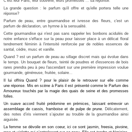
C’est leur Paris, leur souvenir, leurs promesses ... sa réponse.
La grande question : l
e parfum qu'il offre et qu'elle portera telle une
réponse?
Parfum de peau, entre gourmandise et ivresse des fleurs, c'est un
parfum de déclaration, un hymne à la sensualité.
Cette gourmandise qui n'est pas sans rappeler les bonbons acidulés de
notre enfance s'efface sur la peau pour laisser place à un délicat floral
tendrement féminin à l'intensité renforcée par de nobles essences de
santal, cèdre, musc et vanille.
Quand ? est un parfum de peau au sillage discret mais qui évolue dans
le temps. Un bouquet de fleurs, teinté de poudres et d'essences de bois
rares prendra peu à peu l'ascendant sur une première impression voulue
gourmande, généreuse, fruitée, solaire...
Il lui offrira Quand ? pour le plaisir de le retrouver sur elle comme
une réponse. Mis en scène à Paris il est présenté comme le Parfum des
Amoureux touchés par la magie des quais de seine et des promesses
folles.
Un suave accord fruité prédomine en prémices, laissant entrevoir un
assemblage de cassis, framboise et de pulpe de prune.
Délicatement,
des notes d’iris viennent s’ajouter au trouble de la gourmandise ainsi
aiguisée.
La femme se dévoile en son coeur, ici ce sont jasmin, freesia, pivoine,