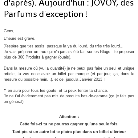
d'après). Aujourd'hui : JOVOY, des
Parfums d'exception !
Gens,
L'heure est grave.
J'espère que t'es assis, passque là ya du lourd, du très très lourd...
Je vais préparer un truc qui n'a jamais été fait sur les Blogs : te proposer
plus de 300 Produits à gagner (ouais).
Dans la mesure où (vu la quantité) je ne peux pas faire un seul et unique
article, tu vas donc avoir un billet par marque (et par jour, ça, dans la
mesure du possible hein...), et ce, jusqu'à Janvier 2013 !
Y en aura pour tous les goûts, et tu peux tenter ta chance.
Je ne t'ai évidemment pas mis de produits bas-de-gamme (ça je fais pas
en général).
Attention :
Cette fois-ci
tu ne pourras gagner qu'une seule fois
.
Tant pis si un autre lot te plaira plus dans un billet ultérieur