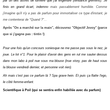
par un des astres de lumière que j'ai engendré (tendance gremlins). Je
finis en grand écart, indemn
e mais passablement humiliée. Comme
j'imagine qu'il n'y a pas de parfum pour immortaliser ce type d'instant, je
me contenterai de "Quand ?"...
Après "On a marché sur la main", découvrez "Objectif Jovoy" (parce
que si j'gagne pas : tintin !)
Pour une fois qu'un concours soniesque ne me passe pas sous le nez, je
joue. Le lot n°1. Pour le plaisir d'avoir des gens en rut me sauter dessus
dans mon labo à poil nue sous ma blouse (true story, pas de haut sous
la blouse vendredi dernier, et personne voit rien).
Ah mais c'est pas ce parfum là ? Spa grave hein. Et puis ça flatte l'ego,
le côté femme-enfant.
Scientifique à Poil (qui se sentira enfin habillée avec du parfum)