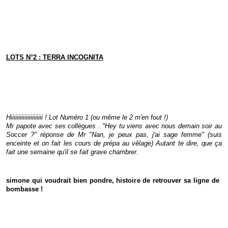
LOTS N°2 : TERRA INCOGNITA
Hiiiiiiiiiiiiiiiiiiiii ! Lot Numéro 1 (ou même le 2 m'en fout !)
Mr papote avec ses collègues . "Hey tu viens avec nous demain soir au
Soccer ?" réponse de Mr "Nan, je peux pas, j'ai sage femme" (suis
enceinte et on fait les cours de prépa au vêlage) Autant te dire, que ça
fait une semaine qu'il se fait grave chambrer.
simone qui voudrait bien pondre, histoire de retrouver sa ligne de
bombasse !