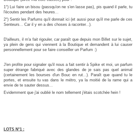
1°) Lui faire un bisou (passqu'on ne s'en lasse pas), pis quand il parle, tu
l'écoutes pendant des heures...
2°) Sentir les Parfums qu'il donnait ici (et aussi pour qu'il me parle de ces
Senteurs... Car il y en a des choses à raconter...).
D'ailleurs, il m'a fait rigouler, car paraît que depuis mon Billet sur le sujet,
ya plein de gens qui viennent à la Boutique et demandent à lui causer
personnellement pour se faire conseiller un Parfum :)
J'en profite pour signaler qu'il nous a fait sentir à Spike et moi, un parfum
super étrange fabriqué avec des glandes de je sais pas quel animal
(certainement les bourses d'un Bouc en rut...). Paraît que quand tu le
portes, et ensuite tu vas dans le métro, ya la moitié de la rame qui a
envie de te sauter dessus...
Evidemment que j'ai oublié le nom tellement j'étais scotchée hein !
LOTS N°1 :