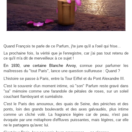
Quand François te parle de ce Parfum, j'te jure qu'il a l'oeil qui frise...
La prochaine fois, la vérité que je l'enregistre, car j'ai pas tout retenu de
ce qu'il m'a dit de merveilleux à ce sujet !
En 1930, une certaine Blanche Arvoy, c
onnue pour parfumer les
maîtresses du "tout Paris",
l
ance une question sulfureuse : Quand ?
L'histoire se passe à Paris, entre la Tour Eiffel et du Pont Alexandre III.
C'est le souvenir d'un moment intime, où "son" Parfum reste gravé dans
"sa" mémoire comme une farandole de pétales de roses, sur un soleil
couchant flamboyant et surréaliste.
C'est le Paris des amoureux, des quais de Seine, des péniches et des
ponts, loin des grands boulevards et des axes galvaudés, plus intime
comme un cliché volé. La fragrance légère car de peau, n'est pas
évoquée par une métaphore d'effluves puissantes, mais légères, car elle
ne le partagera qu'avec lui.