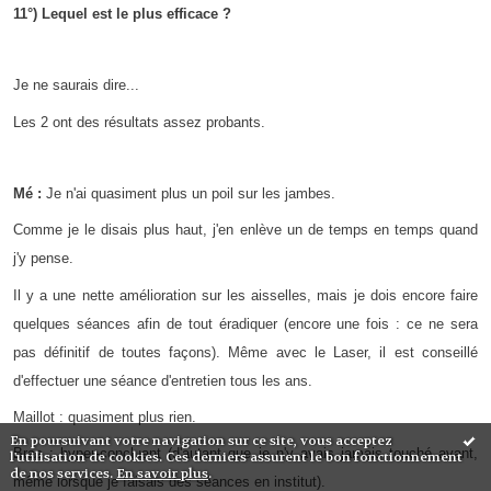
11°) Lequel est le plus efficace ?
Je ne saurais dire...
Les 2 ont des résultats assez probants.
Mé :
Je n'ai quasiment plus un poil sur les jambes.
Comme je le disais plus haut, j'en enlève un de temps en temps quand
j'y pense.
Il y a une nette amélioration sur les aisselles, mais je dois encore faire
quelques séances afin de tout éradiquer (encore une fois : ce ne sera
pas définitif de toutes façons). Même avec le Laser, il est conseillé
d'effectuer une séance d'entretien tous les ans.
Maillot : quasiment plus rien.
En poursuivant votre navigation sur ce site, vous acceptez
Bras : hyper-concluant (d'autant que je n'y avais jamais touché avant,
l'utilisation de cookies. Ces derniers assurent le bon fonctionnement
de nos services.
En savoir plus
.
même lorsque je faisais des séances en institut).