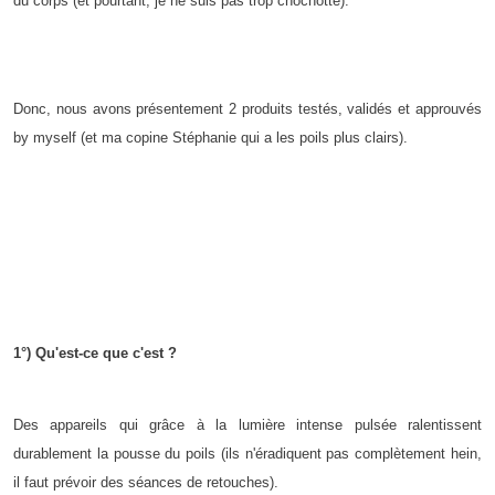
du corps (et pourtant, je ne suis pas trop chochotte).
Donc, nous avons présentement 2 produits testés, validés et approuvés
by myself (et ma copine Stéphanie qui a les poils plus clairs).
1°) Qu'est-ce que c'est ?
Des appareils qui grâce à la lumière intense pulsée ralentissent
durablement la pousse du poils (ils n'éradiquent pas complètement hein,
il faut prévoir des séances de retouches).