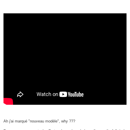
Ah j'ai marqué "nouveau modèle", why ???