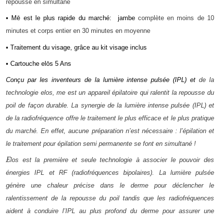
repousse en simultané
• Mē est le plus rapide du marché: jambe
complète en moins de 10
minutes et corps
entier en 30 minutes en moyenne
• Traitement du visage, grâce au kit visage inclus
• Cartouche elōs 5 Ans
Conçu par les inventeurs de la lumière intense pulsée (IPL) et
de la
technologie elos, me est un appareil épilatoire qui ralentit
la repousse du
poil de façon durable. La synergie de la lumière
intense pulsée (IPL) et
de la radiofréquence offre le traitement
le plus efficace et le plus pratique
du marché. En effet, aucune
préparation n’est nécessaire : l’épilation et
le traitement pour
épilation semi permanente se font en simultané !
E
los est la première et seule technologie à associer le pouvoir
des
énergies IPL et RF (radiofréquences bipolaires). La lumière
pulsée
génère une chaleur précise dans le derme pour
déclencher le
ralentissement de la repousse du poil tandis que
les radiofréquences
aident à conduire l’IPL au plus profond
du derme pour assurer une