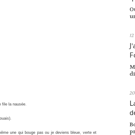
Ou
un
12
J
F
M
di
2
L
file la nausée.
d
ouais).
Bo
pr
ême une qui bouge pas ou je deviens bleue, verte et