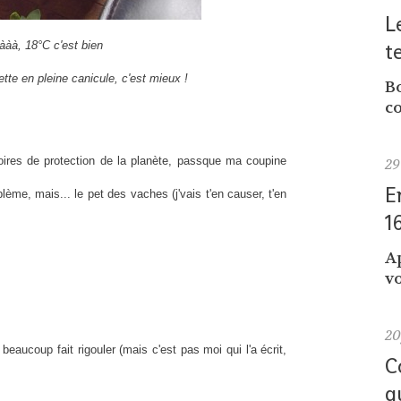
L
t
ààà, 18°C c'est bien
tte en pleine canicule, c'est mieux !
Bo
co
oires de protection de la planète, passque ma coupine
29
E
blème, mais... le pet des vaches (j'vais t'en causer, t'en
1
A
vo
2
 beaucoup fait rigouler (mais c'est pas moi qui l'a écrit,
C
q