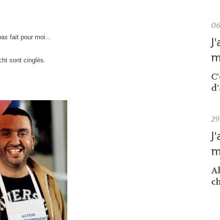
0
as fait pour moi...
J
m
ht sont cinglés.
C
d'
29
J
m
Ah
ch