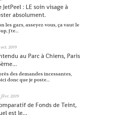
e JetPeel : LE soin visage à
ester absolument.
n les gars, asseyez-vous, ça vaut le
up, j'te...
oct. 2019
ntendu au Parc à Chiens, Paris
6ème...
près des demandes incessantes,
ici donc que je poste...
0
févr. 2019
omparatif de Fonds de Teint,
uel est le...