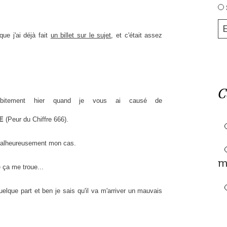
ue j'ai déjà fait
un billet sur le sujet
, et c'était assez
C
bitement hier quand je vous ai causé de
E
(Peur du Chiffre 666).
 malheureusement mon cas.
m
 ça me troue...
elque part et ben je sais qu'il va m'arriver un mauvais