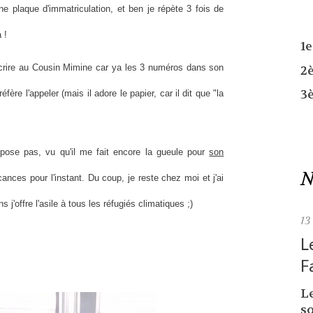
ne plaque d'immatriculation, et ben je répète 3 fois de
 !
1
écrire au Cousin Mimine car ya les 3 numéros dans son
2
3
éfère l'appeler (mais il adore le papier, car il dit que "la
pose pas, vu qu'il me fait encore la gueule pour
son
N
ances pour l'instant. Du coup, je reste chez moi et j'ai
s j'offre l'asile à tous les réfugiés climatiques ;)
13
L
F
L
so