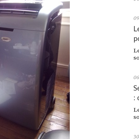
0
L
p
L
so
0
S
:
L
so
3