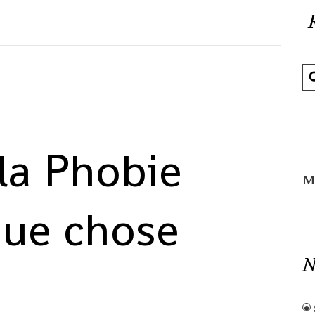
 la Phobie
M
que chose
N