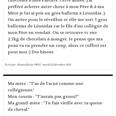
chocolats à mes Parents. Cette année, j'ai
préféré acheter autre chose à mon Père & à ma
Mère je lui ai pris un gros ballotin à Léonidas :)
On arrive pour le réveillon et elle me sort 3 gros
ballotins de Léonidas car le fils d'un collègue de
mon Père en vendait. On se retrouve vc env
2.5kg de chocolats à manger. Je pense que ma
peau va en prendre un coup, alors ce coffret est
pour moi :) Des bisous
Écrit par :
MamselleCat
19h55
-
mardi 25
décembre 2012
Ma mère : "T'as de l'acné comme une
collégienne."
Mon cousin : "T'aurais pas grossi?"
Ma grand-mère : "Tu fais vieille avec ta queue
de cheval."