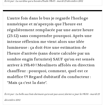
Écrit par :
La sardine qui a besoin d'huile
19h45
-
mardi 25
décembre 2012
L'autre fois dans le bus je regarde l'horloge
numérique et m'aperçois que l'heure est
régulièrement remplacée par une autre heure
(23:12) sans comprendre pourquoi. Après une
intense réflexion me vient alors une idée
lumineuse : ça doit être une estimation de
l'heure d'arrivée (sans doute calculée par un
sombre engin futuriste) SAUF qu'on est sensés
arriver à 19h40 ! Moulinets affolés en direction
chauffeur : pourquoi, comment, quel est ce
maléfice !?! Regard dubitatif du conducteur :
"Mais ça c'est la date".
Écrit par :
La belle aux bois dormant qu'avait pas assez dormi ce jour là
19h50
-
mardi 25
décembre 2012