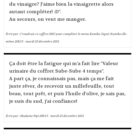
du vinaigre? J'aime bien la vinaigrette alors
autant compléter! :D".
Au secours, on veut me manger.
Écrit par :
J'voudrais ce coffret DHC pour compléter le menu Kamiko. Signé: Kamiko elle-
même
20h35
-
mardi 25
décembre 2012
Ça doit être la fatigue qui m'a fait lire "Valeur
urinaire du coffret Sube-Sube 4 temps".
A part ça, je connaissais pas, mais ça me fait
juste rêver, de recevoir un millefeuille, tout
beau, tout prêt, et puis l'huile d'olive, je sais pas,
je suis du sud, j'ai confiance!
Écrit par :
Madame Pipi
20h35
-
mardi 25
décembre 2012