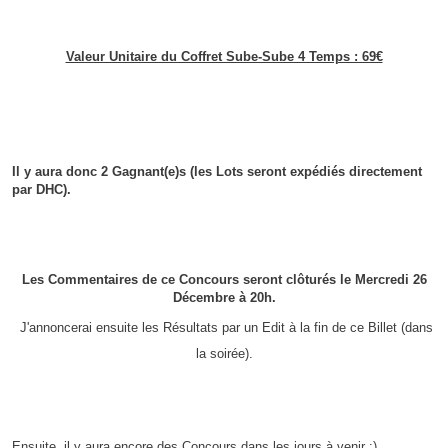
Valeur Unitaire du Coffret Sube-Sube 4 Temps : 69€
Il y aura donc 2 Gagnant(e)s (les Lots seront expédiés directement
par DHC).
Les Commentaires de ce Concours seront clôturés le Mercredi 26
Décembre à 20h.
J'annoncerai ensuite les Résultats par un Edit à la fin de ce Billet (dans
la soirée).
Ensuite, il y aura encore des Concours dans les jours à venir :)