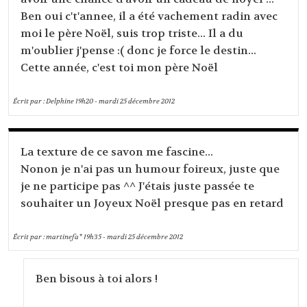
Ben oui c't'annee, il a été vachement radin avec
moi le père Noël, suis trop triste... Il a du
m'oublier j'pense :( donc je force le destin...
Cette année, c'est toi mon père Noël
Écrit par :
Delphine
19h20
-
mardi 25
décembre 2012
La texture de ce savon me fascine...
Nonon je n'ai pas un humour foireux, juste que
je ne participe pas ^^ J'étais juste passée te
souhaiter un Joyeux Noël presque pas en retard
Écrit par :
martinefa*
19h35
-
mardi 25
décembre 2012
Ben bisous à toi alors !