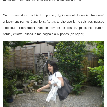
On a atterri dans un hôtel Japonais, typiquement Japonais, fréquenté
uniquement par les Japoniens. Autant te dire que je ne suis pas passée
inaperçue. Notamment avec le nombre de fois où j'ai laché "putain,
bordel, chiotte" quand je me cognais aux portes (en papier).