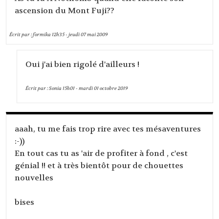
ascension du Mont Fuji??
Écrit par :
formika
12h35
-
jeudi 07
mai 2009
Oui j'ai bien rigolé d'ailleurs !
Écrit par :
Sonia
15h01
-
mardi 01
octobre 2019
aaah, tu me fais trop rire avec tes mésaventures
:-))
En tout cas tu as 'air de profiter à fond , c'est
génial !! et à très bientôt pour de chouettes
nouvelles
bises