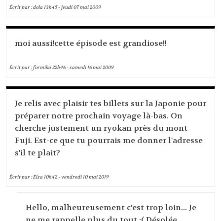
Écrit par :
dola
13h45
-
jeudi 07
mai 2009
moi aussi!cette épisode est grandiose!!
Écrit par :
formika
22h46
-
samedi 16
mai 2009
Je relis avec plaisir tes billets sur la Japonie pour
préparer notre prochain voyage là-bas. On
cherche justement un ryokan près du mont
Fuji. Est-ce que tu pourrais me donner l'adresse
s'il te plait?
Écrit par :
Elsa
10h42
-
vendredi 10
mai 2019
Hello, malheureusement c'est trop loin... Je
ne me rappelle plus du tout :( Désolée