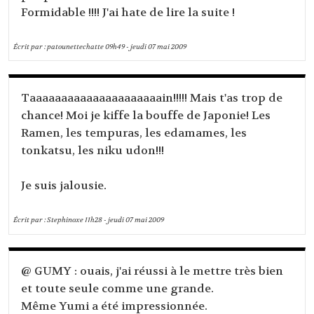
Formidable !!!! J'ai hate de lire la suite !
Écrit par :
patounettechatte
09h49
-
jeudi 07
mai 2009
Taaaaaaaaaaaaaaaaaaaaain!!!!! Mais t'as trop de
chance! Moi je kiffe la bouffe de Japonie! Les
Ramen, les tempuras, les edamames, les
tonkatsu, les niku udon!!!
Je suis jalousie.
Écrit par :
Stephinoxe
11h28
-
jeudi 07
mai 2009
@ GUMY : ouais, j'ai réussi à le mettre très bien
et toute seule comme une grande.
Même Yumi a été impressionnée.