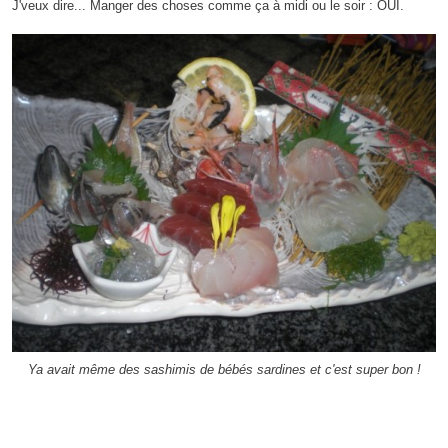
J'veux dire... Manger des choses comme ça à midi ou le soir : OUI.
Ya avait même des sashimis de bébés sardines et c'est super bon !