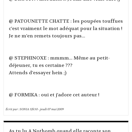
@ PATOUNETTE CHATTE : les poupées touffues
c'est vraiment le mot adéquat pour la situation !
Je ne m'en remets toujours pas...
@ STEPHINOXE : mmmm... Même au petit-
déjeuner, tu es certaine ???
Attends d'essayer hein ;)
@ FORMIKA : oui et j'adore cet auteur !
Écrit par :
SONIA
12h30
-
jeudi 07
mai 2009
As tu lu A Nothomb quand elle raconte son