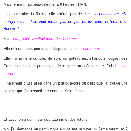
Mais le matin au petit-déjeuner à 8 heures : NAN.
La propriétaire du Riokan elle arrêtait pas de dire :
la pauuuuuvre, elle
mange riiiien... Elle veut même pas un peu de riz avec de l'oeuf frais
dessus ?
Moi :
nan, "elle" voudrait juste des Chocapic...
Elle m'a ramenée une soupe d'algues. J'ai dit :
nan merci...
Elle m'a ramené du tofu, du soja, du gâteau aux z'haricots rouges, des
Croustibat (sans la panure), et de la gelée au goût de vitre. J'ai dit :
nan
merci...
Finalement chuis allée dans un bistrôt à-côté où c'est que j'ai trouvé une
brioche que j'ai accueillie comme le Saint-Graal.
Et aussi on a dormi sur des tatamis et des futons.
Moi j'ai demandé au gentil-Monsieur de me rajouter un 2ème tatami et 2