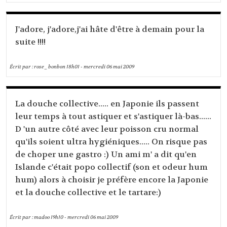
J'adore, j'adore,j'ai hâte d'être à demain pour la
suite !!!!
Écrit par :
rose_bonbon
18h01
-
mercredi 06
mai 2009
La douche collective..... en Japonie ils passent
leur temps à tout astiquer et s'astiquer là-bas......
D 'un autre côté avec leur poisson cru normal
qu'ils soient ultra hygiéniques..... On risque pas
de choper une gastro :) Un ami m' a dit qu'en
Islande c'était popo collectif (son et odeur hum
hum) alors à choisir je préfère encore la Japonie
et la douche collective et le tartare:)
Écrit par :
madoo
19h10
-
mercredi 06
mai 2009