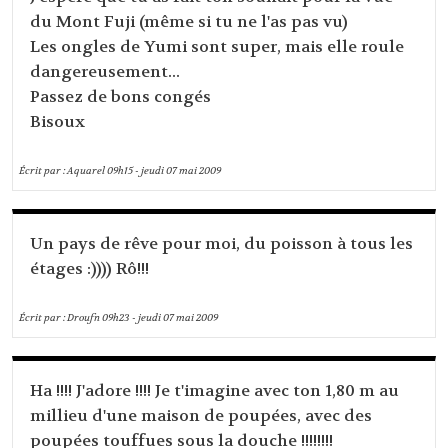
du Mont Fuji (même si tu ne l'as pas vu)
Les ongles de Yumi sont super, mais elle roule
dangereusement...
Passez de bons congés
Bisoux
Écrit par :
Aquarel
09h15
-
jeudi 07
mai 2009
Un pays de rêve pour moi, du poisson à tous les
étages :)))) Rô!!!
Écrit par :
Droufn
09h23
-
jeudi 07
mai 2009
Ha !!!! J'adore !!!! Je t'imagine avec ton 1,80 m au
millieu d'une maison de poupées, avec des
poupées touffues sous la douche !!!!!!!!