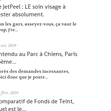
e JetPeel : LE soin visage à
ester absolument.
n les gars, asseyez-vous, ça vaut le
up, j'te...
oct. 2019
ntendu au Parc à Chiens, Paris
6ème...
près des demandes incessantes,
ici donc que je poste...
0
févr. 2019
omparatif de Fonds de Teint,
uel est le...