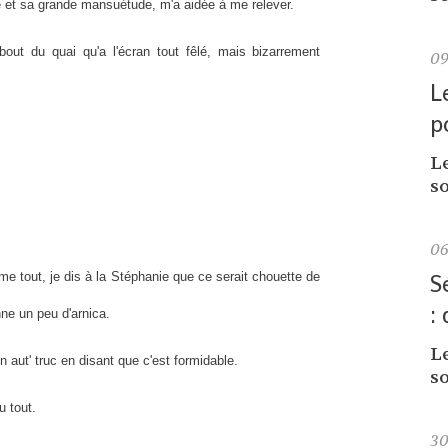
é et sa grande mansuétude, m'a aidée à me relever.
 bout du quai qu'a l'écran tout fêlé, mais bizarrement
0
L
p
L
so
0
S
e tout, je dis à la Stéphanie que ce serait chouette de
:
ne un peu d'arnica.
L
aut' truc en disant que c'est formidable.
so
u tout.
3