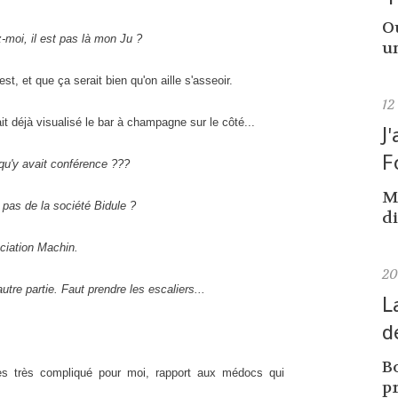
Ou
-moi, il est pas là mon Ju ?
un
st, et que ça serait bien qu'on aille s'asseoir.
12
it déjà visualisé le bar à champagne sur le côté...
J
F
qu'y avait conférence ???
M
 pas de la société Bidule ?
di
ciation Machin.
2
autre partie. Faut prendre les escaliers...
L
d
Bo
ès très compliqué pour moi, rapport aux médocs qui
pr