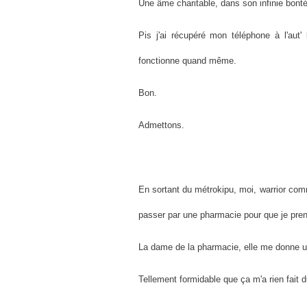
Une âme charitable, dans son infinie bont
Pis j'ai récupéré mon téléphone à l'aut'
fonctionne quand même.
Bon.
Admettons.
En sortant du métrokipu, moi, warrior comm
passer par une pharmacie pour que je pren
La dame de la pharmacie, elle me donne un 
Tellement formidable que ça m'a rien fait d