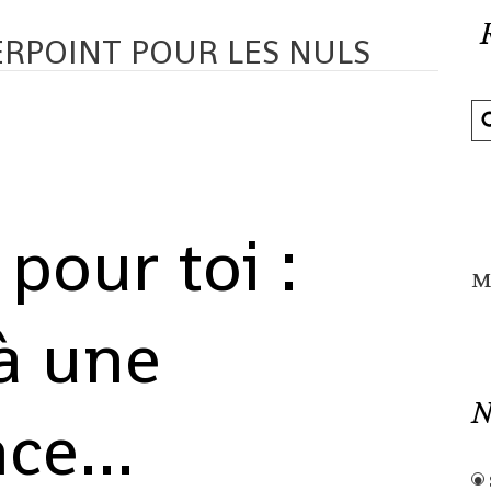
RPOINT POUR LES NULS
é pour toi :
M
 à une
N
ce...