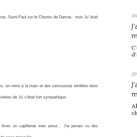
0
ivine, Saint-Paul sur le Chemin de Damas : mon Ju' était
J
m
C
d'
29
J
és, un verre à la main et des samoussas terribles dans
m
oirées de Ju' c'était fort sympathique.
Ah
ch
 Avec un capillariat mes aïeux... J'ai jamais vu des