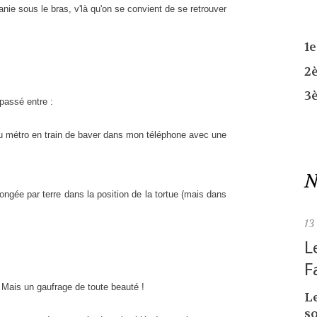
nie sous le bras, v'là qu'on se convient de se retrouver
1
2
3
passé entre :
 du métro en train de baver dans mon téléphone avec une
N
ongée par terre dans la position de la tortue (mais dans
13
L
F
. Mais un gaufrage de toute beauté !
L
so