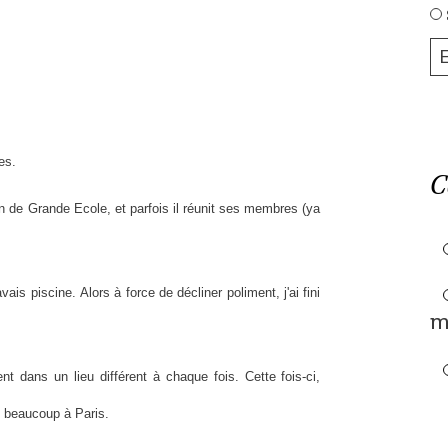
es.
C
on de Grande Ecole, et parfois il réunit ses membres (ya
avais piscine. Alors à force de décliner poliment, j'ai fini
m
t dans un lieu différent à chaque fois. Cette fois-ci,
e beaucoup à Paris.