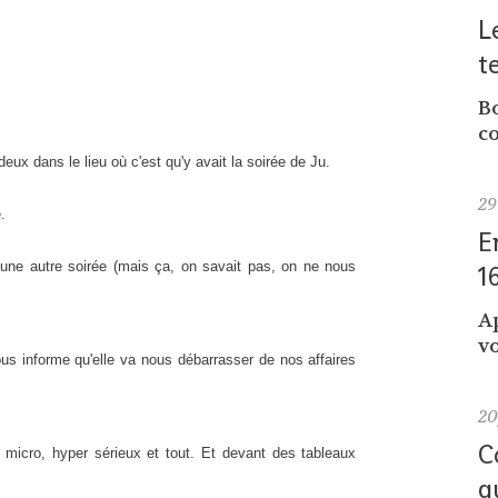
L
t
Bo
co
deux dans le lieu où c'est qu'y avait la soirée de Ju.
29
.
E
une autre soirée (mais ça, on savait pas, on ne nous
1
A
vo
ous informe qu'elle va nous débarrasser de nos affaires
2
C
 micro, hyper sérieux et tout. Et devant des tableaux
q