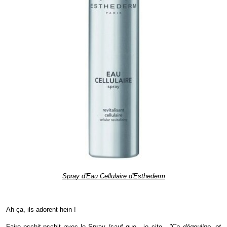
Spray d'Eau Cellulaire d'Esthederm
Ah ça, ils adorent hein !
Faire pschit-pschit avec le Spray (sauf que - je cite -
"Ca dégouline, et