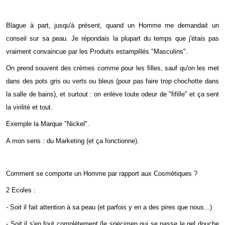
Blague à part, jusqu'à présent, quand un Homme me demandait un
conseil sur sa peau. Je répondais la plupart du temps que j'étais pas
vraiment convaincue par les Produits estampillés "Masculins".
On prend souvent des crèmes comme pour les filles, sauf qu'on les met
dans des pots gris ou verts ou bleus (pour pas faire trop chochotte dans
la salle de bains), et surtout : on enlève toute odeur de "fifille" et ça sent
la virilité et tout.
Exemple la Marque "Nickel".
A mon sens : du Marketing (et ça fonctionne).
Comment se comporte un Homme par rapport aux Cosmétiques ?
2 Ecoles :
- Soit il fait attention à sa peau (et parfois y en a des pires que nous...)
- Soit il s'en fout complètement (le spécimen qui se passe le gel douche