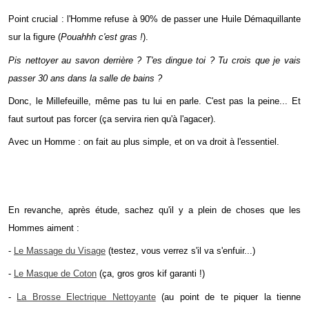
Point crucial : l'Homme refuse à 90% de passer une Huile Démaquillante
sur la figure (
Pouahhh c'est gras !
).
Pis nettoyer au savon derrière ? T'es dingue toi ? Tu crois que je vais
passer 30 ans dans la salle de bains ?
Donc, le Millefeuille, même pas tu lui en parle. C'est pas la peine... Et
faut surtout pas forcer (ça servira rien qu'à l'agacer).
Avec un Homme : on fait au plus simple, et on va droit à l'essentiel.
En revanche, après étude, sachez qu'il y a plein de choses que les
Hommes aiment :
-
Le Massage du Visage
(testez, vous verrez s'il va s'enfuir...)
-
Le Masque de Coton
(ça, gros gros kif garanti !)
-
La Brosse Electrique Nettoyante
(au point de te piquer la tienne