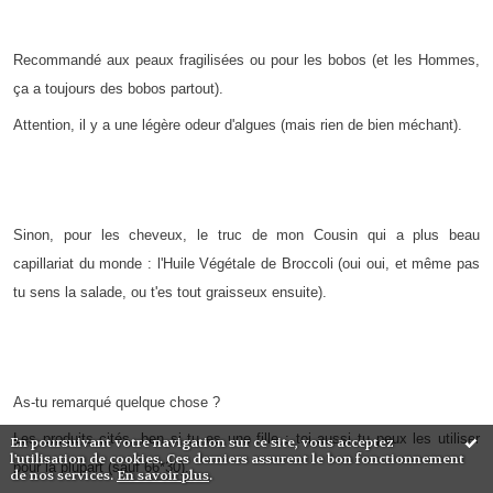
Recommandé aux peaux fragilisées ou pour les bobos (et les Hommes,
ça a toujours des bobos partout).
Attention, il y a une légère odeur d'algues (mais rien de bien méchant).
Sinon, pour les cheveux, le truc de mon Cousin qui a plus beau
capillariat du monde : l'Huile Végétale de Broccoli (oui oui, et même pas
tu sens la salade, ou t'es tout graisseux ensuite).
As-tu remarqué quelque chose ?
Les produits cités, ben si tu es une fille : toi aussi tu peux les utiliser
En poursuivant votre navigation sur ce site, vous acceptez
l'utilisation de cookies. Ces derniers assurent le bon fonctionnement
pour la plupart (sauf 66*30).
de nos services.
En savoir plus
.