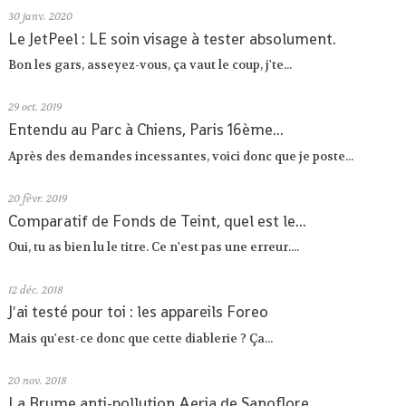
30
janv. 2020
Le JetPeel : LE soin visage à tester absolument.
Bon les gars, asseyez-vous, ça vaut le coup, j'te...
29
oct. 2019
Entendu au Parc à Chiens, Paris 16ème...
Après des demandes incessantes, voici donc que je poste...
20
févr. 2019
Comparatif de Fonds de Teint, quel est le...
Oui, tu as bien lu le titre. Ce n'est pas une erreur....
12
déc. 2018
J'ai testé pour toi : les appareils Foreo
Mais qu'est-ce donc que cette diablerie ? Ça...
20
nov. 2018
La Brume anti-pollution Aeria de Sanoflore