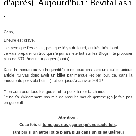
d'après). Aujourd'hui : RevitaLash
!
Gens,
L'heure est grave.
J'espère que t'es assis, passque là ya du lourd, du très très lourd...
Je vais préparer un truc qui n'a jamais été fait sur les Blogs : te proposer
plus de 300 Produits à gagner (ouais).
Dans la mesure où (vu la quantité) je ne peux pas faire un seul et unique
article, tu vas donc avoir un billet par marque (et par jour, ça, dans la
mesure du possible hein...), et ce, jusqu'à Janvier 2013 !
Y en aura pour tous les goûts, et tu peux tenter ta chance.
Je ne t'ai évidemment pas mis de produits bas-de-gamme (ça je fais pas
en général).
Attention :
Cette fois-ci
tu ne pourras gagner qu'une seule fois
.
Tant pis si un autre lot te plaira plus dans un billet ultérieur