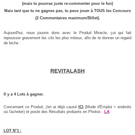
(mais tu pourras juste re-commenter pour le fun)
Mais tant que tu ne gagnes pas, tu peux jouer à TOUS les Concours
(2 Commentaires maximum/Billet).
Aujourd'hui, nous jouons donc avec le Produit Miracle, çui qui fait
repousser gravement les cils les plus miteux, afin de te donner un regard
de biche :
REVITALASH
Il y a 4 Lots à gagner.
Concernant ce Produit, j'en ai déjà causé
ICI
(Mode d'Emploi + endroits
où l'acheter)
et posté des Résultats probants en Photos :
LA
.
LOT N°1 :