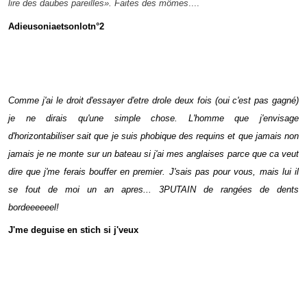
lire des daubes pareilles». Faites des mômes
....
Adieusoniaetsonlotn°2
Comme j'ai le droit d'essayer d'etre drole deux fois (oui c'est pas gagné)
je ne dirais qu'une simple chose. L'homme que j'envisage
d'horizontabiliser sait que je suis phobique des requins et que jamais non
jamais je ne monte sur un bateau si j'ai mes anglaises parce que ca veut
dire que j'me ferais bouffer en premier. J'sais pas pour vous, mais lui il
se fout de moi un an apres... 3PUTAIN de rangées de dents
bordeeeeeel!
J'me deguise en stich si j'veux