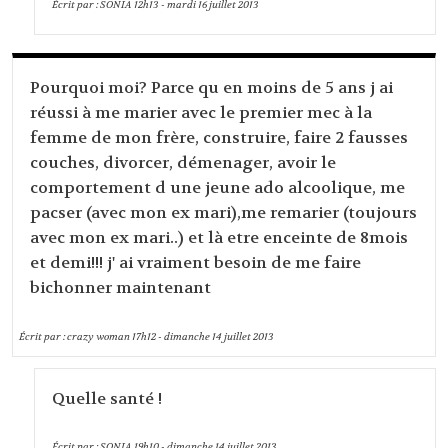
Écrit par :
SONIA
12h13
-
mardi 16
juillet 2013
Pourquoi moi? Parce qu en moins de 5 ans j ai
réussi à me marier avec le premier mec à la
femme de mon frère, construire, faire 2 fausses
couches, divorcer, démenager, avoir le
comportement d une jeune ado alcoolique, me
pacser (avec mon ex mari),me remarier (toujours
avec mon ex mari..) et là etre enceinte de 8mois
et demi!!! j' ai vraiment besoin de me faire
bichonner maintenant
Écrit par :
crazy woman
17h12
-
dimanche 14
juillet 2013
Quelle santé !
Écrit par :
SONIA
19h10
-
dimanche 14
juillet 2013