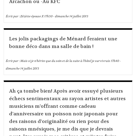
Arcachon ou -Au KFC
Écrit par :
Zézètte épouse X
17h30
-
dimanche 14
juillet 2013
Les jolis packagings de Ménard feraient une
bonne déco dans ma salle de bain !
Écrit par :
Mais si je n'hérite que du soin et de la suite à l'hôtel je survivrais
17h40
-
dimanche 14
juillet 2013
Ah ça tombe bien! Après avoir essuyé plusieurs
échecs sentimentaux au rayon artistes et autres
musiciens m'offrant comme cadeau
d'anniversaire un poisson noir japonais pour
des raisons d'originalité ou rien pour des
raisons mnésiques, je me dis que je devrais