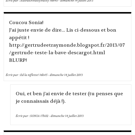
Écrit par :
AuteuilNeuillyPassy
16h40
-
dimanche 14
juillet 2013
Coucou Sonia!
J'ai juste envie de dire... Lis ci-dessous et bon
appétit !
http://gertrudeetraymonde.blogspot.fr/2013/07
/gertrude-teste-la-bave-descargot.html
BLURP!
Écrit par :
Ed la niflette!
16h45
-
dimanche 14
juillet 2013
Oui, et ben j'ai envie de tester (tu penses que
je connaissais déjà !).
Écrit par :
SONIA
17h02
-
dimanche 14
juillet 2013