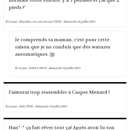
normale votre voiture, y a 3 pédales et j'ai que 2
pieds !"
Écrit par :
Murphy c'est une lavette
17h50
-
dimanche 14
juillet 2013
Je comprends ta maman, c'est pour cette
raison que je ne conduis que des watures
automatiques :)))
Écrit par :
SONIA
19h39
-
dimanche 14
juillet 2013
J'aimerai trop ressembler à Casper Menard !
Écrit par :
délo
17h50
-
dimanche 14
juillet 2013
Han*-* ça fait rêver tout ça! Après avoir lu ton