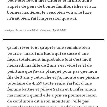
peut-être revoir mes critères et m'introduire
auprès de gens de bonne famille, riches et aux
bonnes manières. Je veux bien voir si le luxe
m'irait bien, j'ai l'impression que oui.
Écrit par :
Ju pretty wise
17h50
-
dimanche 14
juillet 2013
ça fait rêver tout ça après une semaine bien
pourrie : mardi ma Hada qui se casse d'une
façon totalement improbable (oui c'est moi)
mercredi ma fille de 2 ans s'est vidé les 2l de
peinture que j'avais planqué pour pas que mon
fils de 3 ans y retouche et j'ai monté une piscine
tubulaire de 4m57 toute seule. j'ai l'air d'une
femme battue et j'élève Satan et Lucifer. sinon
ma mamou quand elle a pris sa première leçon
de conduite a dit à son moniteur : "elle pas