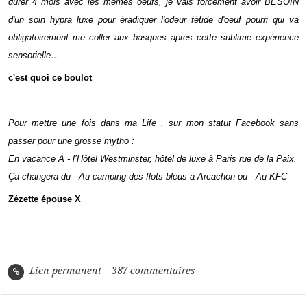
durer 4 mois avec les mêmes oeufs, je vais forcement avoir BESOIN
d'un soin hypra luxe pour éradiquer l'odeur fétide d'oeuf pourri qui va
obligatoirement me coller aux basques après cette sublime expérience
sensorielle…
c'est quoi ce boulot
Pour mettre une fois dans ma Life , sur mon statut Facebook sans
passer pour une grosse mytho :
En vacance À - l’Hôtel Westminster, hôtel de luxe à Paris rue de la Paix.
Ça changera du - Au camping des flots bleus à Arcachon ou - Au KFC
Zézette épouse X
Lien permanent
387
commentaires