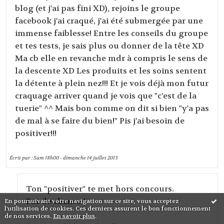
blog (et j'ai pas fini XD), rejoins le groupe
facebook j'ai craqué, j'ai été submergée par une
immense faiblesse! Entre les conseils du groupe
et tes tests, je sais plus ou donner de la tête XD
Ma cb elle en revanche mdr à compris le sens de
la descente XD Les produits et les soins sentent
la détente à plein nez!!! Et je vois déjà mon futur
craquage arriver quand je vois que "c'est de la
tuerie" ^^ Mais bon comme on dit si bien "y'a pas
de mal à se faire du bien!" Pis j'ai besoin de
positiver!!!
Écrit par :
Sam
18h00
-
dimanche 14
juillet 2013
Ton "positiver" te met hors concours.
Pas de chance !
En poursuivant votre navigation sur ce site, vous acceptez
l'utilisation de cookies. Ces derniers assurent le bon fonctionnement
de nos services.
En savoir plus
.