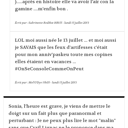
).....après en histoire elle va avoir l'air con la
gamine ....m'enfin bon .
Écrit par :
Sabrinette RedHot
00h55
-
lundi 15
juillet 2013
LOL moi aussi née le 13 juillet ... et moi aussi
je SAVAIS que les feux d'artifesses c'était
pour mon anniv'paskeu toute mes copines
elles étaient en vacances ...
#OnSeConsoleCommeOnPeut
Écrit par :
Mel'O'Dye
11h05
-
lundi 15
juillet 2013
Sonia, l'heure est grave, je viens de mettre le
doigt sur un fait plus que paranormal et
perturbant : Je ne peux plus lire le mot "malin"
sans que Cyril Lignac ne le prononce dans ma