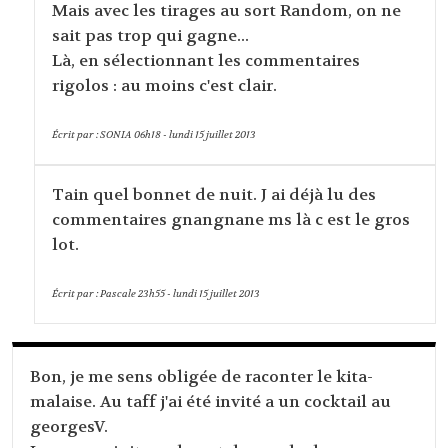
Mais avec les tirages au sort Random, on ne
sait pas trop qui gagne...
Là, en sélectionnant les commentaires
rigolos : au moins c'est clair.
Écrit par :
SONIA
06h18
-
lundi 15
juillet 2013
Tain quel bonnet de nuit. J ai déjà lu des
commentaires gnangnane ms là c est le gros
lot.
Écrit par :
Pascale
23h55
-
lundi 15
juillet 2013
Bon, je me sens obligée de raconter le kita-
malaise. Au taff j'ai été invité a un cocktail au
georgesV.