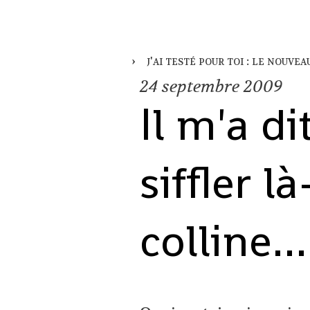
j'ai testé pour toi : le nouvea
24
septembre 2009
Il m'a di
siffler l
colline...