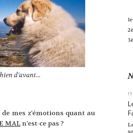
1
2
3
N
hien d'avant
...
13
L
F
art de mes z'émotions quant au
 LE MAL
n'est-ce pas ?
L
so