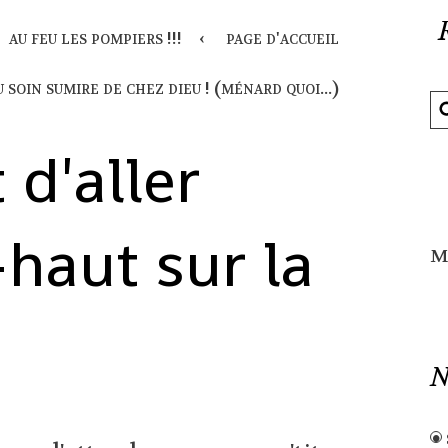
au feu les pompiers !!!
page d'accueil
u soin sumire de chez dieu ! (ménard quoi...)
t d'aller
à-haut sur la
M
N