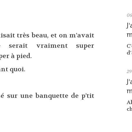
0
J
m
aisait très beau, et on m'avait
e serait vraiment super
C
d'
er à pied.
nt quoi.
29
J
m
é sur une banquette de p'tit
Ah
ch