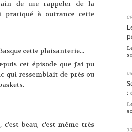
 train de me rappeler de la
ai pratiqué à outrance cette
0
L
p
L
Basque cette plaisanterie...
so
depuis cet épisode que j'ai pu
c qui ressemblait de près ou
0
S
baskets.
:
L
so
 c'est beau, c'est même très
3