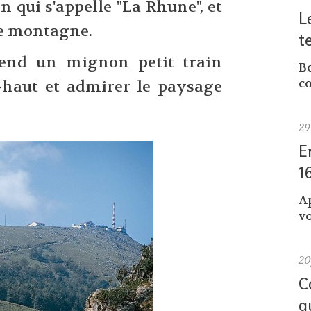
n qui s'appelle "La Rhune", et
L
ne montagne.
t
end un mignon petit train
Bo
co
-haut et admirer le paysage
29
E
1
A
vo
2
C
q