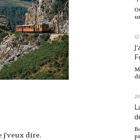
Ou
un
12
J
F
M
di
2
L
d
Bo
 j'veux dire.
pr