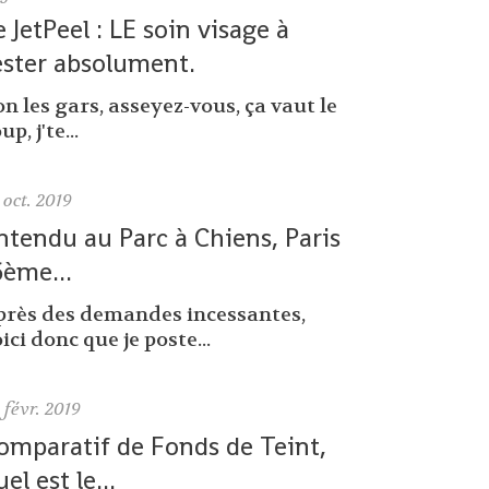
e JetPeel : LE soin visage à
ester absolument.
n les gars, asseyez-vous, ça vaut le
up, j'te...
oct. 2019
ntendu au Parc à Chiens, Paris
6ème...
près des demandes incessantes,
ici donc que je poste...
0
févr. 2019
omparatif de Fonds de Teint,
uel est le...