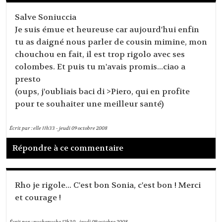
Salve Soniuccia
Je suis émue et heureuse car aujourd'hui enfin
tu as daigné nous parler de cousin mimine, mon
chouchou en fait, il est trop rigolo avec ses
colombes. Et puis tu m'avais promis...ciao a
presto
(oups, j'oubliais baci di >Piero, qui en profite
pour te souhaiter une meilleur santé)
Écrit par :
elle
11h33
-
jeudi 09
octobre 2008
Répondre à ce commentaire
Rho je rigole... C'est bon Sonia, c'est bon ! Merci
et courage !
Écrit par :
nuchenuche
12h30
-
jeudi 09
octobre 2008