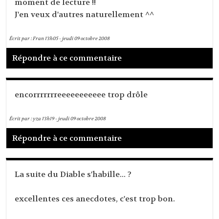
moment de lecture !!
J'en veux d'autres naturellement ^^
Écrit par :
Fran
13h05
-
jeudi 09
octobre 2008
Répondre à ce commentaire
encorrrrrrreeeeeeeeeee trop drôle
Écrit par :
yza
13h19
-
jeudi 09
octobre 2008
Répondre à ce commentaire
La suite du Diable s'habille... ?
excellentes ces anecdotes, c'est trop bon.