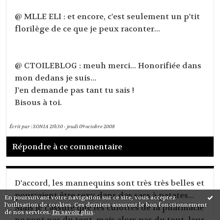
@ MLLE ELI : et encore, c'est seulement un p'tit
florilège de ce que je peux raconter...
@ CTOILEBLOG : meuh merci... Honorifiée dans
mon dedans je suis...
J'en demande pas tant tu sais !
Bisous à toi.
Écrit par :
SONIA
21h30
-
jeudi 09
octobre 2008
Répondre à ce commentaire
D'accord, les mannequins sont très très belles et
pourraient être sexy dans des sacs à patates...
En poursuivant votre navigation sur ce site, vous acceptez
l'utilisation de cookies. Ces derniers assurent le bon fonctionnement
Mais je t'assure que les culottes de la pharmacie
de nos services.
En savoir plus
.
ne vont pas du tout, mais alors pas du tout, leur