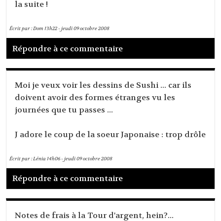
la suite !
Écrit par :
Dom
13h22
-
jeudi 09
octobre 2008
Répondre à ce commentaire
Moi je veux voir les dessins de Sushi ... car ils
doivent avoir des formes étranges vu les
journées que tu passes ...
J adore le coup de la soeur Japonaise : trop drôle
Écrit par :
Lénia
14h06
-
jeudi 09
octobre 2008
Répondre à ce commentaire
Notes de frais à la Tour d'argent, hein?...