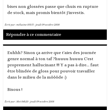
bises non glossées passe que chuis en rupture
de stock, mais promis bientôt j'investis.
Écrit par :
mélusine
01h55
-
jeudi 09
octobre 2008
Répondre à ce commentaire
Euhhh? Sinon ça arrive que t'aies des journée
genre normal à ton taf ?huuuu huuuu C'est
proprement hallucinant !!! Y a pas à dire... faut
être blindée de gloss pour pouvoir travailler
dans le milieu de la môôôde :)
Bisous !
Écrit par :
Mei
06h20
-
jeudi 09
octobre 2008