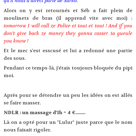
qu'il nous a direct parlé de Sarko.
Alors on y est retournés et Séb a fait plein de
moulinets de bras (il apprend vite avec moi) :
tomorrow I will call ze Police et tout et tout ! And if you
don't give back ze money they gonna casser ta gueule
you know !
Et le mec s'est esscusé et lui a redonné une partie
des sous.
Pendant ce temps-là, j'étais toujours bloquée du pipi
moi.
Après pour se détendre un peu les idées on est allés
se faire masser.
NDLR : un massage d'1h = 4 €........
Là on a opté pour un "Lulur" juste parce que le nom
nous faisait rigoler.