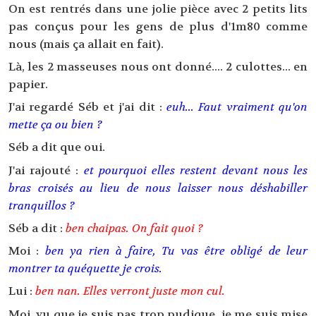
On est rentrés dans une jolie pièce avec 2 petits lits
pas conçus pour les gens de plus d'1m80 comme
nous (mais ça allait en fait).
Là, les 2 masseuses nous ont donné.... 2 culottes... en
papier.
J'ai regardé Séb et j'ai dit :
euh... Faut vraiment qu'on
mette ça ou bien ?
Séb a dit que oui.
J'ai rajouté :
et pourquoi elles restent devant nous les
bras croisés au lieu de nous laisser nous déshabiller
tranquillos ?
Séb a dit :
ben chaipas. On fait quoi ?
Moi :
ben ya rien à faire, Tu vas être obligé de leur
montrer ta quéquette je crois.
Lui :
ben nan. Elles verront juste mon cul.
Moi, vu que je suis pas trop pudique, je me suis mise