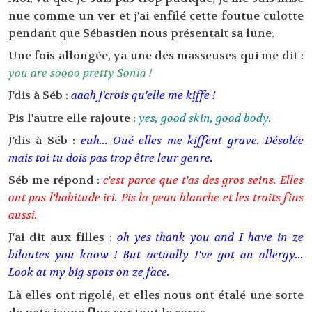
nue comme un ver et j'ai enfilé cette foutue culotte
pendant que Sébastien nous présentait sa lune.
Une fois allongée, ya une des masseuses qui me dit :
you are soooo pretty Sonia !
J'dis à Séb :
aaah j'crois qu'elle me kiffe !
Pis l'autre elle rajoute :
yes, good skin, good body.
J'dis à Séb :
euh... Oué elles me kiffent grave. Désolée
mais toi tu dois pas trop être leur genre.
Séb me répond :
c'est parce que t'as des gros seins. Elles
ont pas l'habitude ici. Pis la peau blanche et les traits fins
aussi.
J'ai dit aux filles :
oh yes thank you and I have in ze
biloutes you know ! But actually I've got an allergy...
Look at my big spots on ze face.
Là elles ont rigolé, et elles nous ont étalé une sorte