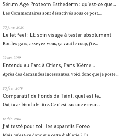
Sérum Age Proteom Esthederm : qu’est-ce que...
Les Commentaires sont désactivés sous ce post....
30
janv. 2020
Le JetPeel : LE soin visage à tester absolument.
Bon les gars, asseyez-vous, ça vaut le coup, j'te...
29
oct. 2019
Entendu au Parc à Chiens, Paris 16ème...
Après des demandes incessantes, voici donc que je poste...
20
févr. 2019
Comparatif de Fonds de Teint, quel est le...
Oui, tu as bien lu le titre. Ce n'est pas une erreur....
12
déc. 2018
J'ai testé pour toi : les appareils Foreo
Mais qu'est-ce donc que cette diablerie ? Ça...