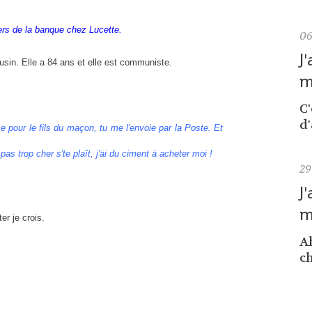
iers de la banque chez Lucette.
0
J
usin. Elle a 84 ans et elle est communiste.
m
C
d'
e pour le fils du maçon, tu me l'envoie par la Poste. Et
as trop cher s'te plaît, j'ai du ciment à acheter moi !
29
J
m
er je crois.
Ah
ch