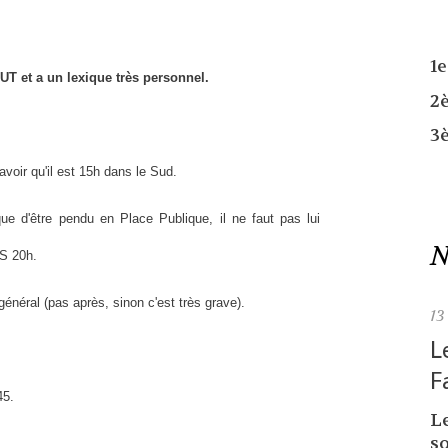
1
T et a un lexique très personnel.
2
3
avoir qu'il est 15h dans le Sud.
d'être pendu en Place Publique, il ne faut pas lui
N
ES 20h.
 général (pas après, sinon c'est très grave).
13
L
F
45.
L
so