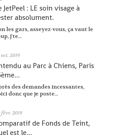
e JetPeel : LE soin visage à
ester absolument.
n les gars, asseyez-vous, ça vaut le
up, j'te...
oct. 2019
ntendu au Parc à Chiens, Paris
6ème...
près des demandes incessantes,
ici donc que je poste...
0
févr. 2019
omparatif de Fonds de Teint,
uel est le...