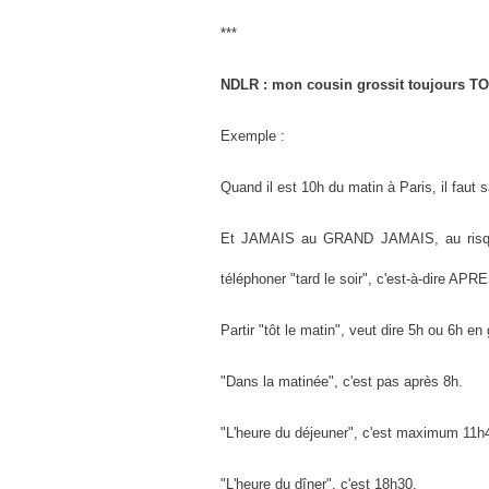
***
NDLR : mon cousin grossit toujours TOU
Exemple :
Quand il est 10h du matin à Paris, il faut s
Et JAMAIS au GRAND JAMAIS, au risque 
téléphoner "tard le soir", c'est-à-dire APR
Partir "tôt le matin", veut dire 5h ou 6h en
"Dans la matinée", c'est pas après 8h.
"L'heure du déjeuner", c'est maximum 11h
"L'heure du dîner", c'est 18h30.