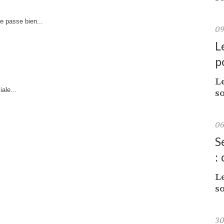
e passe bien...
0
L
p
L
ale...
so
0
S
:
L
so
3