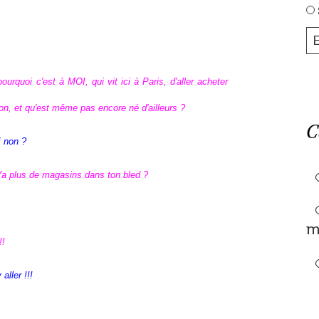
ourquoi c'est à MOI, qui vit ici à Paris, d'aller acheter
n, et qu'est même pas encore né d'ailleurs ?
C
i
non ?
Ya plus de magasins dans ton bled ?
m
!!
aller !!!