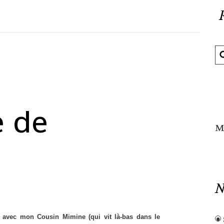
e de
M
N
s avec mon Cousin Mimine (qui vit là-bas dans le