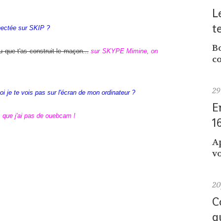
L
t
nectée sur SKIP ?
Bo
du que t'as construit le maçon...
sur SKYPE Mimine, on
co
29
i je te vois pas sur l'écran de mon ordinateur ?
E
s que j'ai pas de ouebcam !
1
A
vo
2
C
q