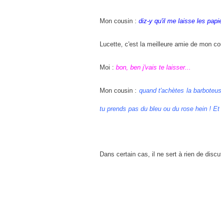
Mon cousin :
diz-y qu'il me laisse les pap
Lucette, c'est la meilleure amie de mon co
Moi :
bon, ben j'vais te laisser...
Mon cousin :
quand t'achètes la barboteus
tu prends pas du bleu ou du rose hein ! Et p
Dans certain cas, il ne sert à rien de discut