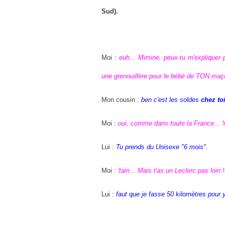
Sud).
Moi :
euh... Mimine, peux-tu m'expliquer p
une grenouillère pour le bébé de TON maço
Mon cousin :
ben c'est les soldes
chez to
Moi :
oui, comme dans toute la France... 
Lui :
Tu prends du Unisexe "6 mois".
Moi :
'tain... Mais t'as un Leclerc pas loin !
Lui :
faut que je fasse 50 kilomètres pour y 