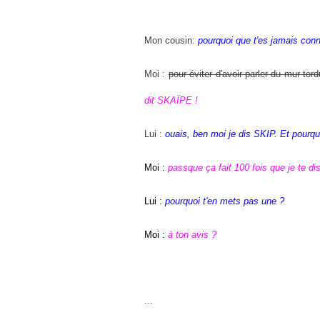
Mon cousin:
pourquoi que t'es jamais con
Moi :
pour éviter d'avoir parler du mur tor
dit SKAÏPE !
Lui :
ouais, ben moi je dis SKIP. Et pourquo
Moi :
passque ça fait 100 fois que je te di
Lui :
pourquoi t'en mets pas une ?
Moi :
à ton avis ?
...