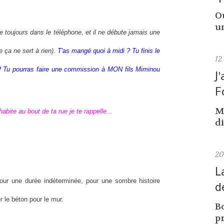
Ou
un
e toujours dans le téléphone, et il ne débute jamais une
 ça ne sert à rien).
T'as mangé quoi à midi ? Tu finis le
12
? T
u
pourras faire une commission à MON fils Miminou
J
F
M
habite au bout de ta rue je te rappelle...
di
2
L
pour une durée indéterminée, pour une sombre histoire
d
r le béton pour le mur.
Bo
pr