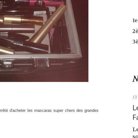
1
2
3
N
13
L
 arrêté d'acheter les mascaras super chers des grandes
F
L
so