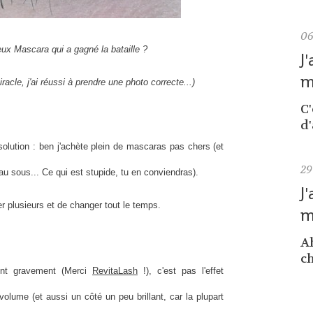
0
eux Mascara qui a gagné la bataille ?
J
m
racle, j'ai réussi à prendre une photo correcte...)
C
d'
solution : ben j'achète plein de mascaras pas chers (et
29
u sous... Ce qui est stupide, tu en conviendras).
J
r plusieurs et de changer tout le temps.
m
Ah
ch
sent gravement (Merci
RevitaLash
!), c'est pas l'effet
volume (et aussi un côté un peu brillant, car la plupart