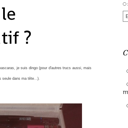
le
if ?
C
mascaras, je suis dingo (pour d'autres trucs aussi, mais
 seule dans ma tête...).
m