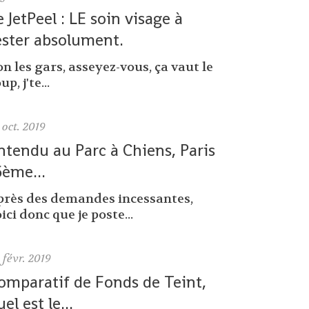
e JetPeel : LE soin visage à
ester absolument.
n les gars, asseyez-vous, ça vaut le
up, j'te...
oct. 2019
ntendu au Parc à Chiens, Paris
6ème...
près des demandes incessantes,
ici donc que je poste...
0
févr. 2019
omparatif de Fonds de Teint,
uel est le...