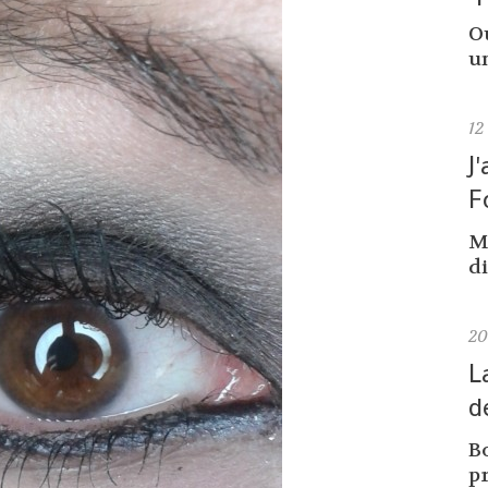
Ou
un
12
J
F
M
di
2
L
d
Bo
pr