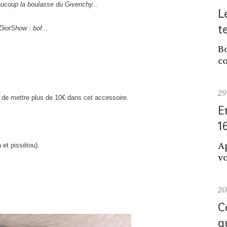
aucoup la boulasse du Givenchy...
L
t
DiorShow : bof...
Bo
co
29
e de mettre plus de 10€ dans cet accessoire.
E
1
A
et pissétou).
vo
2
C
q