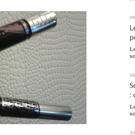
0
L
p
L
so
0
S
:
L
so
3