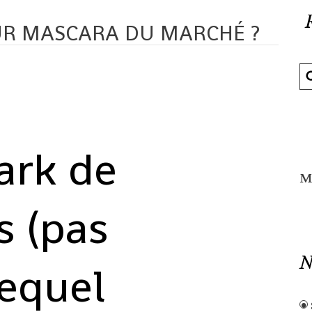
EUR MASCARA DU MARCHÉ ?
rk de
M
s (pas
N
lequel