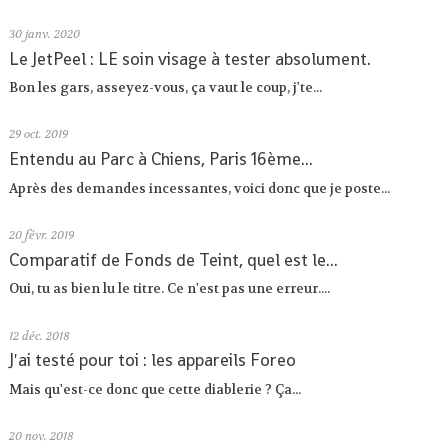
30
janv. 2020
Le JetPeel : LE soin visage à tester absolument.
Bon les gars, asseyez-vous, ça vaut le coup, j'te...
29
oct. 2019
Entendu au Parc à Chiens, Paris 16ème...
Après des demandes incessantes, voici donc que je poste...
20
févr. 2019
Comparatif de Fonds de Teint, quel est le...
Oui, tu as bien lu le titre. Ce n'est pas une erreur....
12
déc. 2018
J'ai testé pour toi : les appareils Foreo
Mais qu'est-ce donc que cette diablerie ? Ça...
20
nov. 2018