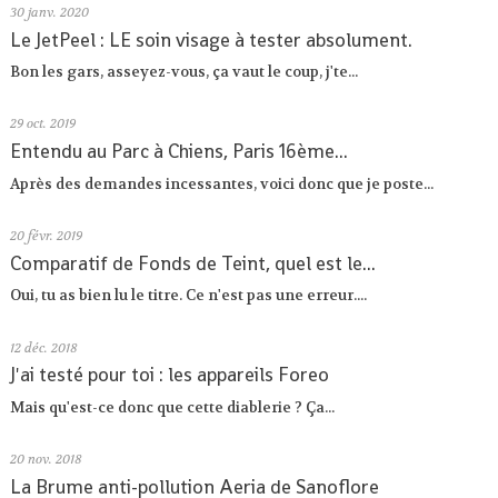
30
janv. 2020
Le JetPeel : LE soin visage à tester absolument.
Bon les gars, asseyez-vous, ça vaut le coup, j'te...
29
oct. 2019
Entendu au Parc à Chiens, Paris 16ème...
Après des demandes incessantes, voici donc que je poste...
20
févr. 2019
Comparatif de Fonds de Teint, quel est le...
Oui, tu as bien lu le titre. Ce n'est pas une erreur....
12
déc. 2018
J'ai testé pour toi : les appareils Foreo
Mais qu'est-ce donc que cette diablerie ? Ça...
20
nov. 2018
La Brume anti-pollution Aeria de Sanoflore