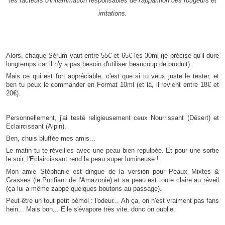
les facteurs d'inflammation responsables de l'apparition des rougeurs et
irritations.
Alors, chaque Sérum vaut entre 55€ et 65€ les 30ml (je précise qu'il dure
longtemps car il n'y a pas besoin d'utiliser beaucoup de produit).
Mais ce qui est fort appréciable, c'est que si tu veux juste le tester, et
ben tu peux le commander en Format 10ml (et là, il revient entre 18€ et
20€).
Personnellement, j'ai testé religieusement ceux Nourrissant (Désert) et
Eclaircissant (Alpin).
Ben, chuis bluffée mes amis...
Le matin tu te réveilles avec une peau bien repulpée. Et pour une sortie
le soir, l'Eclaircissant rend la peau super lumineuse !
Mon amie Stéphanie est dingue de la version pour Peaux Mixtes &
Grasses (le Purifiant de l'Amazonie) et sa peau est toute claire au réveil
(ça lui a même zappé quelques boutons au passage).
Peut-être un tout petit bémol : l'odeur... Ah ça, on n'est vraiment pas fans
hein... Mais bon... Elle s'évapore très vite, donc on oublie.