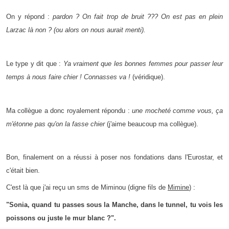
On y répond :
pardon ? On fait trop de bruit ??? On est pas en plein
Larzac là non ? (ou alors on nous aurait menti).
Le type y dit que :
Ya vraiment que les bonnes femmes pour passer leur
temps à nous faire chier ! Connasses va !
(véridique).
Ma collègue a donc royalement répondu :
une mocheté comme vous, ça
m'étonne pas qu'on la fasse chier
(j'aime beaucoup ma collègue).
Bon, finalement on a réussi à poser nos fondations dans l'Eurostar, et
c'était bien.
C'est là que j'ai reçu un sms de Miminou (digne fils de
Mimine
) :
"Sonia, quand tu passes sous la Manche, dans le tunnel, tu vois les
poissons ou juste le mur blanc ?".