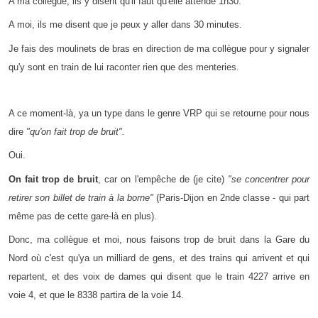
A ma collègue, ils y disent qu'il faut qu'elle attende 1h30.
A moi, ils me disent que je peux y aller dans 30 minutes.
Je fais des moulinets de bras en direction de ma collègue pour y signaler
qu'y sont en train de lui raconter rien que des menteries.
A ce moment-là, ya un type dans le genre VRP qui se retourne pour nous
dire
"qu'on fait trop de bruit".
Oui.
On fait trop de bruit
, car on l'empêche de (je cite)
"se concentrer pour
retirer son billet de train à la borne"
(Paris-Dijon en 2nde classe - qui part
même pas de cette gare-là en plus).
Donc, ma collègue et moi, nous faisons trop de bruit dans la Gare du
Nord où c'est qu'ya un milliard de gens, et des trains qui arrivent et qui
repartent, et des voix de dames qui disent que le train 4227 arrive en
voie 4, et que le 8338 partira de la voie 14.