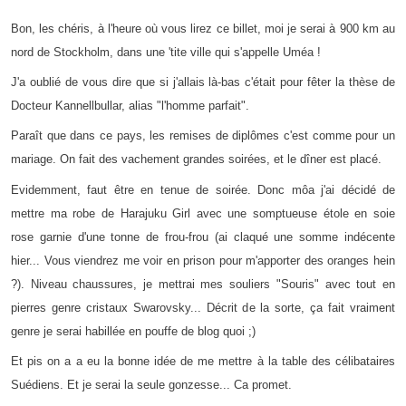
Bon, les chéris, à l'heure où vous lirez ce billet, moi je serai à 900 km au
nord de Stockholm, dans une 'tite ville qui s'appelle Uméa !
J'a oublié de vous dire que si j'allais là-bas c'était pour fêter la thèse de
Docteur Kannellbullar, alias "l'homme parfait".
Paraît que dans ce pays, les remises de diplômes c'est comme pour un
mariage. On fait des vachement grandes soirées, et le dîner est placé.
Evidemment, faut être en tenue de soirée. Donc môa j'ai décidé de
mettre ma robe de Harajuku Girl avec une somptueuse étole en soie
rose garnie d'une tonne de frou-frou (ai claqué une somme indécente
hier... Vous viendrez me voir en prison pour m'apporter des oranges hein
?). Niveau chaussures, je mettrai mes souliers "Souris" avec tout en
pierres genre cristaux Swarovsky... Décrit de la sorte, ça fait vraiment
genre je serai habillée en pouffe de blog quoi ;)
Et pis on a a eu la bonne idée de me mettre à la table des célibataires
Suédiens. Et je serai la seule gonzesse... Ca promet.