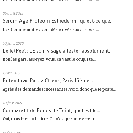
06
avril 2023
Sérum Age Proteom Esthederm : qu’est-ce que...
Les Commentaires sont désactivés sous ce post....
30
janv. 2020
Le JetPeel : LE soin visage à tester absolument.
Bon les gars, asseyez-vous, ça vaut le coup, j'te...
29
oct. 2019
Entendu au Parc à Chiens, Paris 16ème...
Après des demandes incessantes, voici donc que je poste...
20
févr. 2019
Comparatif de Fonds de Teint, quel est le...
Oui, tu as bien lu le titre. Ce n'est pas une erreur....