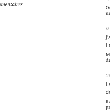
mentaires
Ou
un
12
J
F
M
di
2
L
d
Bo
pr