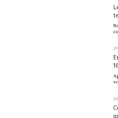
L
t
Bo
co
29
E
1
A
vo
2
C
q