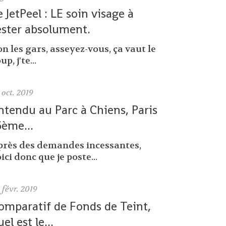
e JetPeel : LE soin visage à
ester absolument.
n les gars, asseyez-vous, ça vaut le
up, j'te...
oct. 2019
ntendu au Parc à Chiens, Paris
6ème...
près des demandes incessantes,
ici donc que je poste...
0
févr. 2019
omparatif de Fonds de Teint,
uel est le...