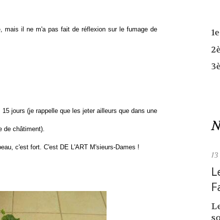
e, mais il ne m'a pas fait de réflexion sur le fumage de
1
2
3
 jours (je rappelle que les jeter ailleurs que dans une
N
e de châtiment).
 beau, c'est fort. C'est DE L'ART M'sieurs-Dames !
13
L
F
L
so