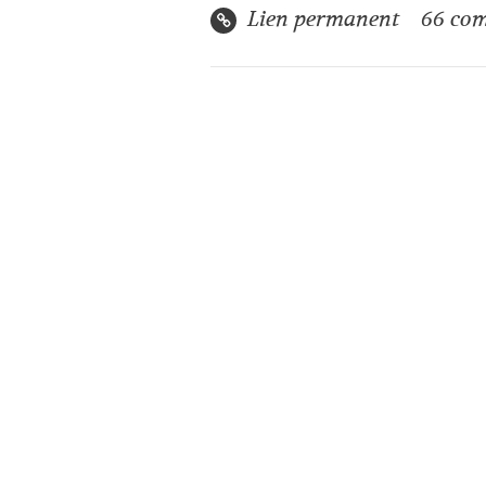
Lien permanent
66
com