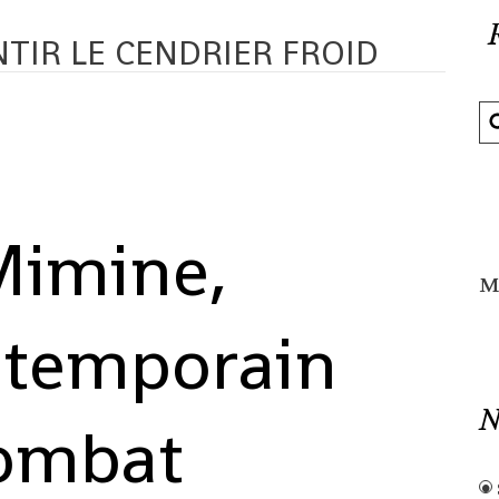
NTIR LE CENDRIER FROID
Mimine,
M
ntemporain
N
combat