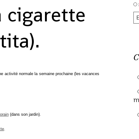
a cigarette
tita).
C
une activité normale la semaine prochaine (les vacances
m
orain
(dans son jardin).
tte
.