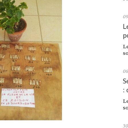
0
L
p
L
so
0
S
:
L
so
3