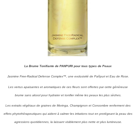
La Brume Tonifiante de PANPURI pour tous types de Peaux
Jasmine Free-Radical Defense Complex™, une exclusivité de Pañpuri et Eau de Rose.
Les vertus apaisantes et aromatiques de ces fleurs sont offertes par cette généreuse
brume sans alcool pour hydrater et tonifier même les peaux les plus sèches.
Les extraits végétaux de graines de Moringa, Champignon et Concombre renferment des
effets phytothérapeutiques qui aident à calmer les irritations tout en protégeant la peau des
agressions quotidiennes, la laissant visiblement plus nette et plus lumineuse.