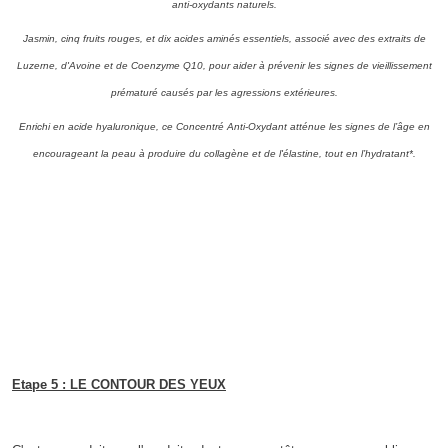
anti-oxydants naturels.
Jasmin, cinq fruits rouges, et dix acides aminés essentiels, associé avec des extraits de
Luzerne, d'Avoine et de Coenzyme Q10, pour aider à prévenir les signes de vieillissement
prématuré causés par les agressions extérieures.
Enrichi en acide hyaluronique, ce Concentré Anti-Oxydant atténue les signes de l’âge en
encourageant la peau à produire du collagène et de l'élastine, tout en l’hydratant*.
Etape 5 : LE CONTOUR DES YEUX