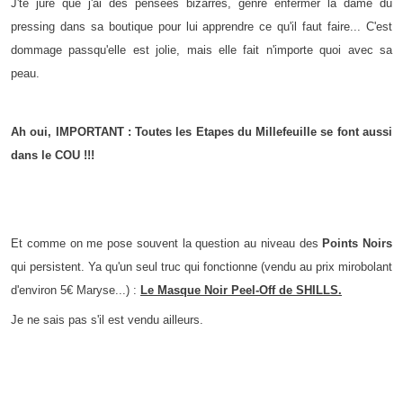
J'te jure que j'ai des pensées bizarres, genre enfermer la dame du
pressing dans sa boutique pour lui apprendre ce qu'il faut faire... C'est
dommage passqu'elle est jolie, mais elle fait n'importe quoi avec sa
peau.
Ah oui, IMPORTANT : Toutes les Etapes du Millefeuille se font aussi
dans le COU !!!
Et comme on me pose souvent la question au niveau des
Points Noirs
qui persistent. Ya qu'un seul truc qui fonctionne (vendu au prix mirobolant
d'environ 5€ Maryse...) :
Le Masque Noir Peel-Off de SHILLS.
Je ne sais pas s'il est vendu ailleurs.