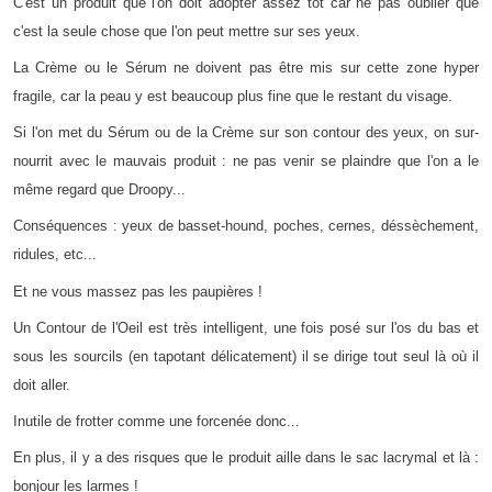
C'est un produit que l'on doit adopter assez tôt car ne pas oublier que
c'est la seule chose que l'on peut mettre sur ses yeux.
La Crème ou le Sérum ne doivent pas être mis sur cette zone hyper
fragile, car la peau y est beaucoup plus fine que le restant du visage.
Si l'on met du Sérum ou de la Crème sur son contour des yeux, on sur-
nourrit avec le mauvais produit : ne pas venir se plaindre que l'on a le
même regard que Droopy...
Conséquences : yeux de basset-hound, poches, cernes, déssèchement,
ridules, etc...
Et ne vous massez pas les paupières !
Un Contour de l'Oeil est très intelligent, une fois posé sur l'os du bas et
sous les sourcils (en tapotant délicatement) il se dirige tout seul là où il
doit aller.
Inutile de frotter comme une forcenée donc...
En plus, il y a des risques que le produit aille dans le sac lacrymal et là :
bonjour les larmes !