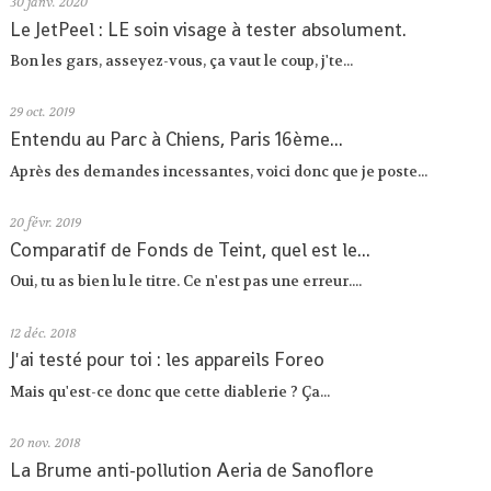
30
janv. 2020
Le JetPeel : LE soin visage à tester absolument.
Bon les gars, asseyez-vous, ça vaut le coup, j'te...
29
oct. 2019
Entendu au Parc à Chiens, Paris 16ème...
Après des demandes incessantes, voici donc que je poste...
20
févr. 2019
Comparatif de Fonds de Teint, quel est le...
Oui, tu as bien lu le titre. Ce n'est pas une erreur....
12
déc. 2018
J'ai testé pour toi : les appareils Foreo
Mais qu'est-ce donc que cette diablerie ? Ça...
20
nov. 2018
La Brume anti-pollution Aeria de Sanoflore